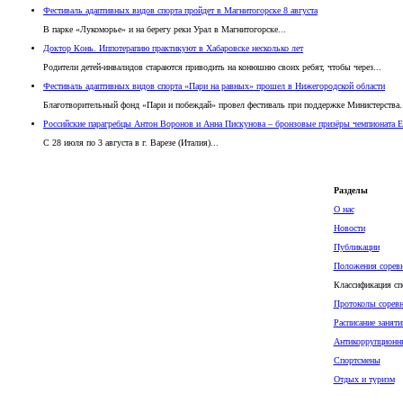
Фестиваль адаптивных видов спорта пройдет в Магнитогорске 8 августа
В парке «Лукоморье» и на берегу реки Урал в Магнитогорске...
Доктор Конь. Иппотерапию практикуют в Хабаровске несколько лет
Родители детей-инвалидов стараются приводить на конюшню своих ребят, чтобы через...
Фестиваль адаптивных видов спорта «Пари на равных» прошел в Нижегородской области
Благотворительный фонд «Пари и побеждай» провел фестиваль при поддержке Министерства.
Российские парагребцы Антон Воронов и Анна Пискунова – бронзовые призёры чемпионата Е
С 28 июля по 3 августа в г. Варезе (Италия)...
Разделы
О нас
Новости
Публикации
Положения сорев
Классификация сп
Протоколы сорев
Расписание заняти
Антикоррупционн
Спортсмены
Отдых и туризм