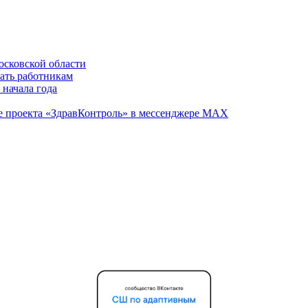
осковской области
вать работникам
 начала года
те проекта «ЗдравКонтроль» в мессенджере МАХ