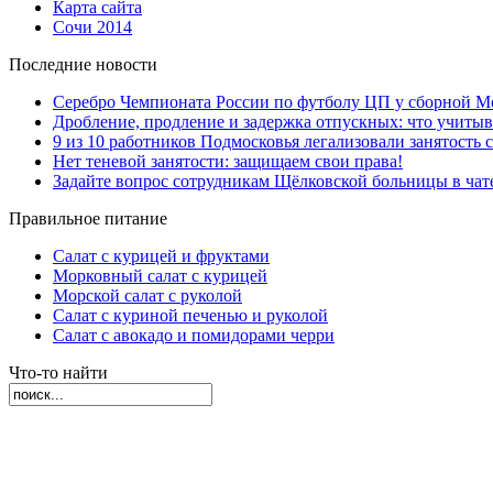
Карта сайта
Сочи 2014
Последние новости
Серебро Чемпионата России по футболу ЦП у сборной М
Дробление, продление и задержка отпускных: что учиты
9 из 10 работников Подмосковья легализовали занятость с
Нет теневой занятости: защищаем свои права!
Задайте вопрос сотрудникам Щёлковской больницы в ча
Правильное питание
Салат с курицей и фруктами
Морковный салат с курицей
Морской салат с руколой
Салат с куриной печенью и руколой
Салат с авокадо и помидорами черри
Что-то найти