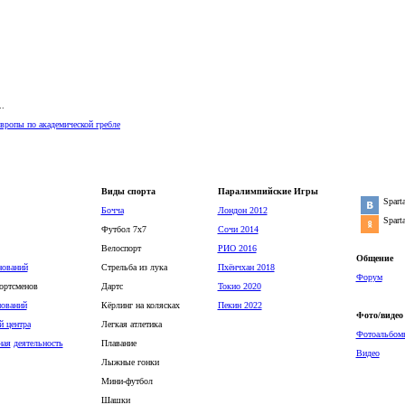
..
вропы по академической гребле
Виды спорта
Паралимпийские Игры
Spart
Бочча
Лондон 2012
Spart
Футбол 7х7
Сочи 2014
Велоспорт
РИО 2016
Общение
нований
Стрельба из лука
Пхёнчхан 2018
Форум
ортсменов
Дартс
Токио 2020
нований
Кёрлинг на колясках
Пекин 2022
Фото/видео
й центра
Легкая атлетика
Фотоальбом
ная
деятельность
Плавание
Видео
Лыжные гонки
Мини-футбол
Шашки