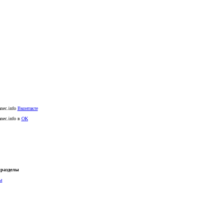
anec.info
Вконтакте
anec.info в
ОК
разделы
ы