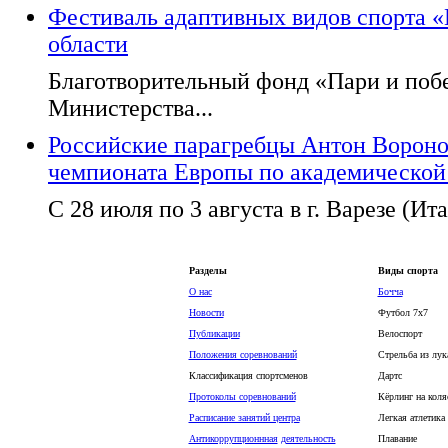
Фестиваль адаптивных видов спорта 
области
Благотворительный фонд «Пари и поб
Министерства...
Российские парагребцы Антон Вороно
чемпионата Европы по академической
С 28 июля по 3 августа в г. Варезе (Ита
Разделы
Виды спорта
О нас
Бочча
Новости
Футбол 7х7
Публикации
Велоспорт
Положения соревнований
Стрельба из лук
Классификация спортсменов
Дартс
Протоколы соревнований
Кёрлинг на коля
Расписание занятий центра
Легкая атлетика
Антикоррупционнная
деятельность
Плавание