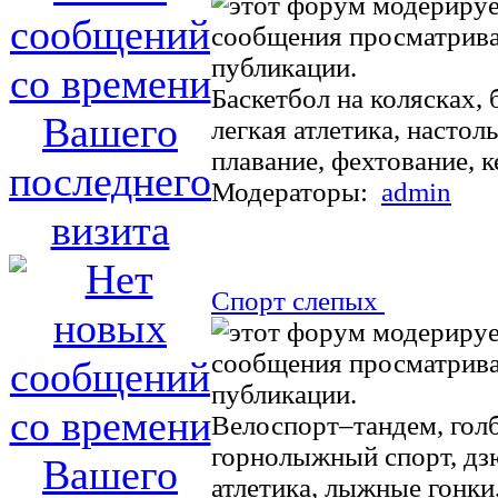
Баскетбол на колясках, 
легкая атлетика, настол
плавание, фехтование, ке
Модераторы:
admin
Спорт слепых
Велоспорт–тандем, голб
горнолыжный спорт, дзю
атлетика, лыжные гонки,