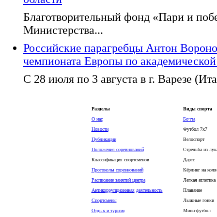
Благотворительный фонд «Пари и поб
Министерства...
Российские парагребцы Антон Вороно
чемпионата Европы по академической
С 28 июля по 3 августа в г. Варезе (Ита
Разделы
Виды спорта
О нас
Бочча
Новости
Футбол 7х7
Публикации
Велоспорт
Положения соревнований
Стрельба из лук
Классификация спортсменов
Дартс
Протоколы соревнований
Кёрлинг на коля
Расписание занятий центра
Легкая атлетика
Антикоррупционнная
деятельность
Плавание
Спортсмены
Лыжные гонки
Отдых и туризм
Мини-футбол