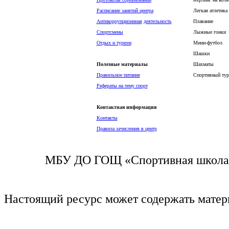
Расписание занятий центра
Легкая атлетика
Антикоррупционнная
деятельность
Плавание
Спортсмены
Лыжные гонки
Отдых и туризм
Мини-футбол
Шашки
Полезные материалы
Шахматы
Правильное питание
Спортивный тур
Рефераты на тему спорт
Контактная информация
Контакты
Правила зачисления в центр
МБУ ДО ГОЩ «Спортивная школа п
Настоящий ресурс может содержать мате