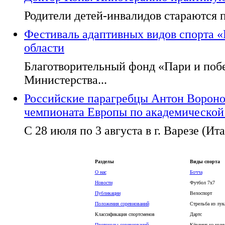
Родители детей-инвалидов стараются п
Фестиваль адаптивных видов спорта 
области
Благотворительный фонд «Пари и поб
Министерства...
Российские парагребцы Антон Вороно
чемпионата Европы по академической
С 28 июля по 3 августа в г. Варезе (Ита
Разделы
Виды спорта
О нас
Бочча
Новости
Футбол 7х7
Публикации
Велоспорт
Положения соревнований
Стрельба из лук
Классификация спортсменов
Дартс
Протоколы соревнований
Кёрлинг на коля