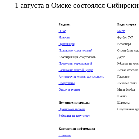
1 августа в Омске состоялся Сибирск
Разделы
Виды спорта
О нас
Бочча
Новости
Футбол 7х7
Публикации
Велоспорт
Положения соревнований
Стрельба из лук
Классификация спортсменов
Дартс
Протоколы соревнований
Кёрлинг на коля
Расписание занятий центра
Легкая атлетика
Антикоррупционнная
деятельность
Плавание
Спортсмены
Лыжные гонки
Отдых и туризм
Мини-футбол
Шашки
Полезные материалы
Шахматы
Правильное питание
Спортивный тур
Рефераты на тему спорт
Контактная информация
Контакты