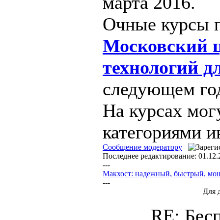
марта 2016.
Очные курсы п
Московский 
технологий д
следующем год
На курсах мог
категориями и
Сообщение модератору
Последнее редактирование: 01.12.
---
Макхост: надежный, быстрый, м
---
Для 
RE: Бес