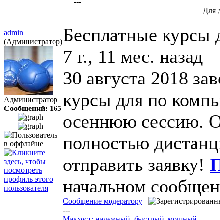
---
Для 
Бесплатные курсы 
admin
(Администратор)
7 г., 11 мес. назад
30 августа 2018 за
курсы для по комп
Администратор
Сообщений: 165
осеннюю сессию. О
полностью дистанц
отправить заявку!
П
начальном сообщен
Сообщение модератору
---
Макхост: надежный, быстрый, мощный