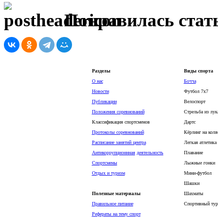
Понравилась стать
Разделы
Виды спорта
О нас
Бочча
Новости
Футбол 7х7
Публикации
Велоспорт
Положения соревнований
Стрельба из лук
Классификация спортсменов
Дартс
Протоколы соревнований
Кёрлинг на коля
Расписание занятий центра
Легкая атлетика
Антикоррупционнная
деятельность
Плавание
Спортсмены
Лыжные гонки
Отдых и туризм
Мини-футбол
Шашки
Полезные материалы
Шахматы
Правильное питание
Спортивный тур
Рефераты на тему спорт