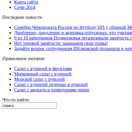
Карта сайта
Сочи 2014
Последние новости
Серебро Чемпионата России по футболу ЦП у сборной М
Дробление, продление и задержка отпускных: что учиты
9 из 10 работников Подмосковья легализовали занятость с
Нет теневой занятости: защищаем свои права!
Задайте вопрос сотрудникам Щёлковской больницы в ча
Правильное питание
Салат с курицей и фруктами
Морковный салат с курицей
Морской салат с руколой
Салат с куриной печенью и руколой
Салат с авокадо и помидорами черри
Что-то найти