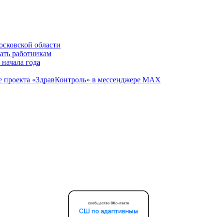
осковской области
вать работникам
 начала года
те проекта «ЗдравКонтроль» в мессенджере МАХ