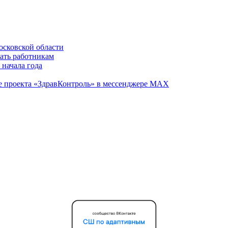
осковской области
вать работникам
 начала года
те проекта «ЗдравКонтроль» в мессенджере МАХ