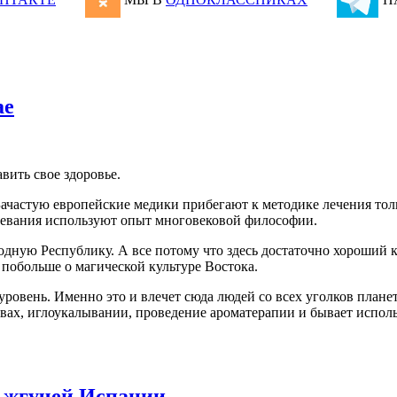
ае
вить свое здоровье.
 Зачастую европейские медики прибегают к методике лечения то
чевания используют опыт многовековой философии.
дную Республику. А все потому что здесь достаточно хороший 
ь побольше о магической культуре Востока.
овень. Именно это и влечет сюда людей со всех уголков планет
авах, иглоукалывании, проведение ароматерапии и бывает испол
 жгучей Испании