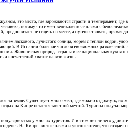
уаном, это место, где зарождаются страсти и темперамент, где 
 человека, потому что имеет великолепные пляжи с белоснежным
, предпочитает не сидеть на месте, а путешествовать, прямая д
 сиянием ласкового, лучистого солнца, морем с теплой водой, у
ающий. В Испании большое число всевозможных развлечений. Э
нении. Живописная природа страны и ее национальная кухня пр
ть и впечатлений хватит на всю жизнь.
я на земле. Существует много мест, где можно отдохнуть, но х
в отдых на Кипре остается заветной мечтой. Туристы получат мо
 популярностью у многих туристов. И в этом нет ничего удивит
ого денег. На Кипре чистые пляжи и уютные отели, что создает 