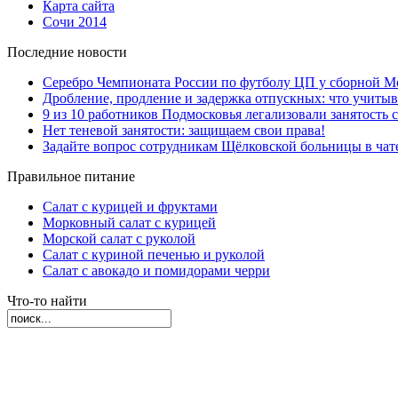
Карта сайта
Сочи 2014
Последние новости
Серебро Чемпионата России по футболу ЦП у сборной М
Дробление, продление и задержка отпускных: что учиты
9 из 10 работников Подмосковья легализовали занятость с
Нет теневой занятости: защищаем свои права!
Задайте вопрос сотрудникам Щёлковской больницы в ча
Правильное питание
Салат с курицей и фруктами
Морковный салат с курицей
Морской салат с руколой
Салат с куриной печенью и руколой
Салат с авокадо и помидорами черри
Что-то найти