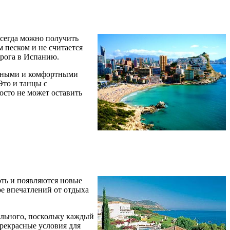
всегда можно получить
 песком и не считается
орога в Испанию.
добными и комфортными
то и танцы с
осто не может оставить
оть и появляются новые
ре впечатлений от отдыха
ельного, поскольку каждый
прекрасные условия для