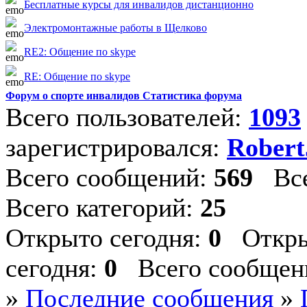
Бесплатные курсы для инвалидов дистанционно
Электромонтажные работы в Щелково
RE2: Общение по skype
RE: Общение по skype
Форум о спорте инвалидов Статистика форума
Всего пользователей:
1093
зарегистрировался:
Robert
Всего сообщений:
569
Все
Всего категорий:
25
Открыто сегодня:
0
Откры
сегодня:
0
Всего сообщени
»
Последние сообщения
»