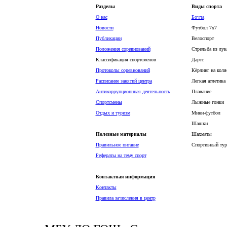
Разделы
Виды спорта
О нас
Бочча
Новости
Футбол 7х7
Публикации
Велоспорт
Положения соревнований
Стрельба из лук
Классификация спортсменов
Дартс
Протоколы соревнований
Кёрлинг на коля
Расписание занятий центра
Легкая атлетика
Антикоррупционнная
деятельность
Плавание
Спортсмены
Лыжные гонки
Отдых и туризм
Мини-футбол
Шашки
Полезные материалы
Шахматы
Правильное питание
Спортивный тур
Рефераты на тему спорт
Контактная информация
Контакты
Правила зачисления в центр