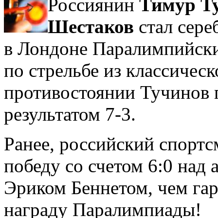
Россиянин
Тимур Т
Шестаков
стал сер
в Лондоне Паралимпийски
по стрельбе из классичес
противостоянии Тучинов 
результатом 7-3.
Ранее, российский спорт
победу со счетом 6:0 над
Эриком Беннетом, чем га
награду Паралимпиады!