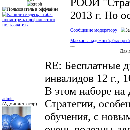
РООИ "Страт
2013 г. Но о
Сообщение модератору
---
Макхост: надежный, быстры
---
Для 
RE: Бесплатные д
инвалидов
12 г., 
В этом наборе на
admin
Стратегии, особе
(Администратор)
обучения, с новы
очень полезны дл