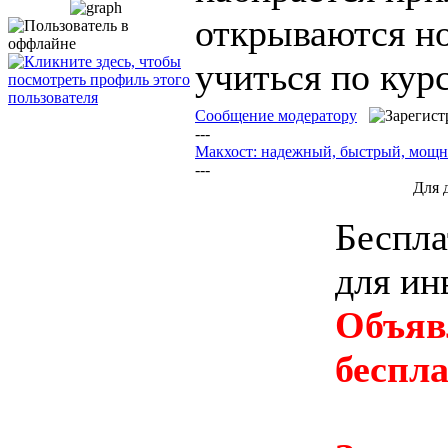
открываются но
учиться по кур
Сообщение модератору
---
Макхост: надежный, быстрый, мощ
---
Для 
Беспла
для ин
Объяв
беспл