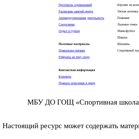
Протоколы соревнований
Кёрлинг на коля
Расписание занятий центра
Легкая атлетика
Антикоррупционнная
деятельность
Плавание
Спортсмены
Лыжные гонки
Отдых и туризм
Мини-футбол
Шашки
Полезные материалы
Шахматы
Правильное питание
Спортивный тур
Рефераты на тему спорт
Контактная информация
Контакты
Правила зачисления в центр
МБУ ДО ГОЩ «Спортивная школа п
Настоящий ресурс может содержать мате