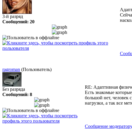
Адапт
Сейча
3-й разряд
наско
Сообщений: 20
Сообщ
ragroman
(Пользователь)
RE: Адаптивная физич
Без разряда
Есть знакомые которые
Сообщений: 8
большой нет, человек
нагрузки, а так все ме
Сообщение модератор