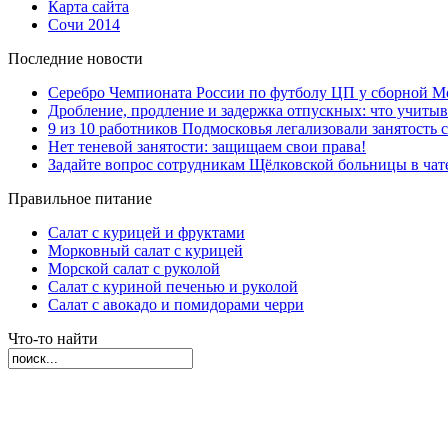
Карта сайта
Сочи 2014
Последние новости
Серебро Чемпионата России по футболу ЦП у сборной М
Дробление, продление и задержка отпускных: что учиты
9 из 10 работников Подмосковья легализовали занятость с
Нет теневой занятости: защищаем свои права!
Задайте вопрос сотрудникам Щёлковской больницы в ча
Правильное питание
Салат с курицей и фруктами
Морковный салат с курицей
Морской салат с руколой
Салат с куриной печенью и руколой
Салат с авокадо и помидорами черри
Что-то найти