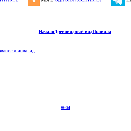
Начало
Древовидный вид
Правила
ование и инвалид
#664