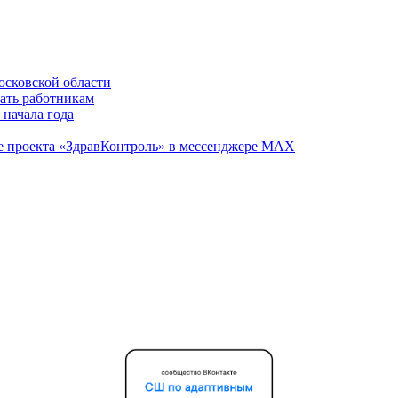
осковской области
вать работникам
 начала года
те проекта «ЗдравКонтроль» в мессенджере МАХ