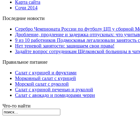
Карта сайта
Сочи 2014
Последние новости
Серебро Чемпионата России по футболу ЦП у сборной М
Дробление, продление и задержка отпускных: что учиты
9 из 10 работников Подмосковья легализовали занятость с
Нет теневой занятости: защищаем свои права!
Задайте вопрос сотрудникам Щёлковской больницы в ча
Правильное питание
Салат с курицей и фруктами
Морковный салат с курицей
Морской салат с руколой
Салат с куриной печенью и руколой
Салат с авокадо и помидорами черри
Что-то найти