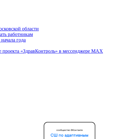
осковской области
вать работникам
 начала года
те проекта «ЗдравКонтроль» в мессенджере МАХ