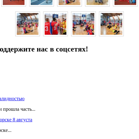
ддержите нас в соцсетях!
валидностью
 прошла часть...
рске 8 августа
ске...