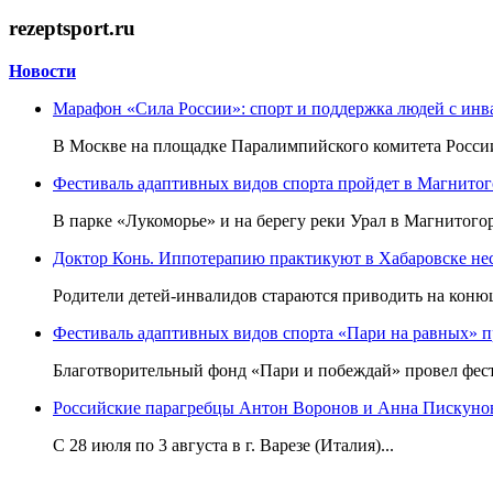
rezeptsport.ru
Новости
Марафон «Сила России»: спорт и поддержка людей с ин
В Москве на площадке Паралимпийского комитета России
Фестиваль адаптивных видов спорта пройдет в Магнитого
В парке «Лукоморье» и на берегу реки Урал в Магнитогор
Доктор Конь. Иппотерапию практикуют в Хабаровске нес
Родители детей-инвалидов стараются приводить на конюш
Фестиваль адаптивных видов спорта «Пари на равных» 
Благотворительный фонд «Пари и побеждай» провел фест
Российские парагребцы Антон Воронов и Анна Пискунов
С 28 июля по 3 августа в г. Варезе (Италия)...