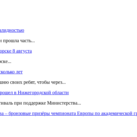
валидностью
 прошла часть...
рске 8 августа
ске...
колько лет
ню своих ребят, чтобы через...
прошел в Нижегородской области
иваль при поддержке Министерства...
а – бронзовые призёры чемпионата Европы по академической г