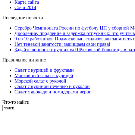
Карта сайта
Сочи 2014
Последние новости
Серебро Чемпионата России по футболу ЦП у сборной М
Дробление, продление и задержка отпускных: что учиты
9 из 10 работников Подмосковья легализовали занятость с
Нет теневой занятости: защищаем свои права!
Задайте вопрос сотрудникам Щёлковской больницы в ча
Правильное питание
Салат с курицей и фруктами
Морковный салат с курицей
Морской салат с руколой
Салат с куриной печенью и руколой
Салат с авокадо и помидорами черри
Что-то найти