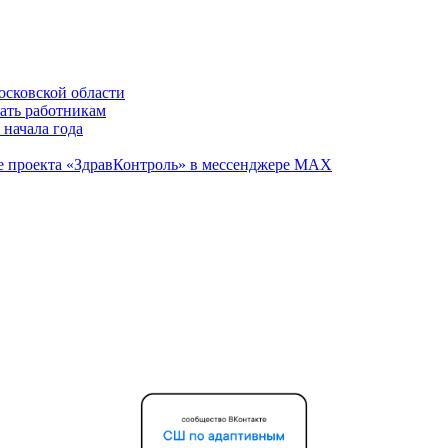
осковской области
вать работникам
 начала года
те проекта «ЗдравКонтроль» в мессенджере МАХ