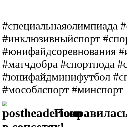
#специальнаяолимпиада #
#инклюзивныйспорт #спо
#юнифайдсоревнования #
#матчдобра #спортпода #
#юнифайдминифутбол #сп
#мособлспорт #минспорт
Понравилась
в соцсетях!