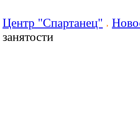
Центр "Спартанец"
Ново
занятости