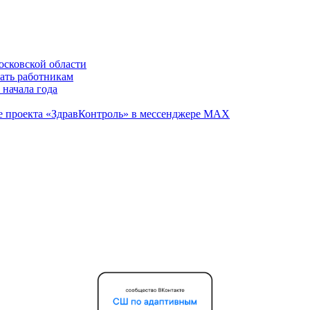
осковской области
вать работникам
 начала года
те проекта «ЗдравКонтроль» в мессенджере МАХ