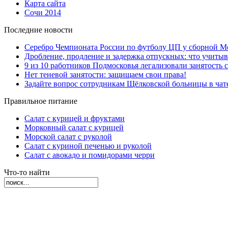
Карта сайта
Сочи 2014
Последние новости
Серебро Чемпионата России по футболу ЦП у сборной М
Дробление, продление и задержка отпускных: что учиты
9 из 10 работников Подмосковья легализовали занятость с
Нет теневой занятости: защищаем свои права!
Задайте вопрос сотрудникам Щёлковской больницы в ча
Правильное питание
Салат с курицей и фруктами
Морковный салат с курицей
Морской салат с руколой
Салат с куриной печенью и руколой
Салат с авокадо и помидорами черри
Что-то найти