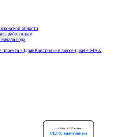
осковской области
вать работникам
 начала года
те проекта «ЗдравКонтроль» в мессенджере МАХ