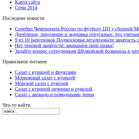
Карта сайта
Сочи 2014
Последние новости
Серебро Чемпионата России по футболу ЦП у сборной М
Дробление, продление и задержка отпускных: что учиты
9 из 10 работников Подмосковья легализовали занятость с
Нет теневой занятости: защищаем свои права!
Задайте вопрос сотрудникам Щёлковской больницы в ча
Правильное питание
Салат с курицей и фруктами
Морковный салат с курицей
Морской салат с руколой
Салат с куриной печенью и руколой
Салат с авокадо и помидорами черри
Что-то найти