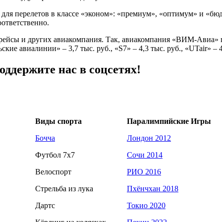
для перелетов в классе «эконом»: «премиум», «оптимум» и «бю
соответственно.
ы рейсы и других авиакомпания. Так, авиакомпания «ВИМ-Авиа»
ские авиалинии» – 3,7 тыс. руб., «S7» – 4,3 тыс. руб., «UTair» – 4
ддержите нас в соцсетях!
Виды спорта
Паралимпийские Игры
Бочча
Лондон 2012
Футбол 7х7
Сочи 2014
Велоспорт
РИО 2016
Стрельба из лука
Пхёнчхан 2018
Дартс
Токио 2020