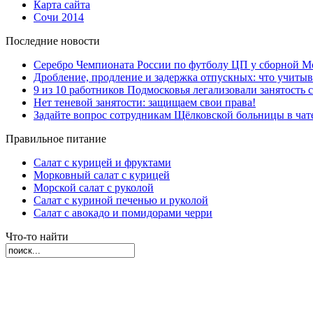
Карта сайта
Сочи 2014
Последние новости
Серебро Чемпионата России по футболу ЦП у сборной М
Дробление, продление и задержка отпускных: что учиты
9 из 10 работников Подмосковья легализовали занятость с
Нет теневой занятости: защищаем свои права!
Задайте вопрос сотрудникам Щёлковской больницы в ча
Правильное питание
Салат с курицей и фруктами
Морковный салат с курицей
Морской салат с руколой
Салат с куриной печенью и руколой
Салат с авокадо и помидорами черри
Что-то найти