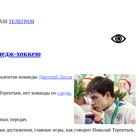
АШ
ТЕЛЕГРАМ
ледж-хоккею
о капитан команды
Дмитрий Лисов
Терентьев, нет команды по
следж-
вных передач.
ные достижения, главные игры, как говорит Николай Терентьев,