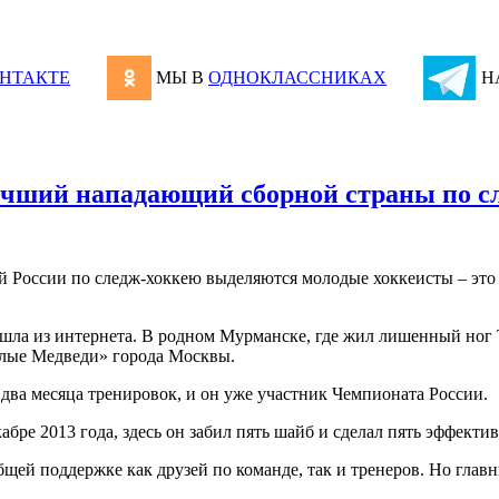
НТАКТЕ
МЫ В
ОДНОКЛАССНИКАХ
Н
учший нападающий сборной страны по с
ой России по следж-хоккею выделяются молодые хоккеисты – эт
ишла из интернета. В родном Мурманске, где жил лишенный ног 
елые Медведи» города Москвы.
о два месяца тренировок, и он уже участник Чемпионата России.
бре 2013 года, здесь он забил пять шайб и сделал пять эффекти
бщей поддержке как друзей по команде, так и тренеров. Но глав