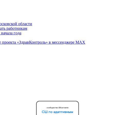
осковской области
вать работникам
 начала года
те проекта «ЗдравКонтроль» в мессенджере МАХ