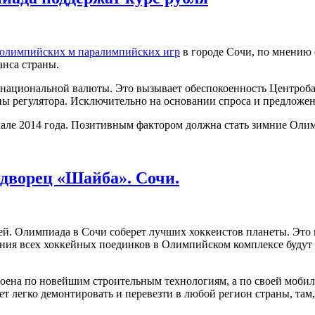
олимпийских м паралимпийских игр
в городе Сочи, по мнению 
анса страны.
циональной валюты. Это вызывает обеспокоенность Центробанк
ны регулятора. Исключительно на основании спроса и предложен
чале 2014 года. Позитивным фактором должна стать зимние Оли
дворец «Шайба». Сочи.
шей. Олимпиада в Сочи соберет лучших хоккеистов планеты. Это 
дения всех хоккейных поединков в Олимпийском комплексе буду
строена по новейшим строительным технологиям, а по своей моби
 легко демонтировать и перевезти в любой регион страны, там,