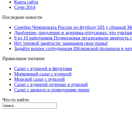
Карта сайта
Сочи 2014
Последние новости
Серебро Чемпионата России по футболу ЦП у сборной М
Дробление, продление и задержка отпускных: что учиты
9 из 10 работников Подмосковья легализовали занятость с
Нет теневой занятости: защищаем свои права!
Задайте вопрос сотрудникам Щёлковской больницы в ча
Правильное питание
Салат с курицей и фруктами
Морковный салат с курицей
Морской салат с руколой
Салат с куриной печенью и руколой
Салат с авокадо и помидорами черри
Что-то найти