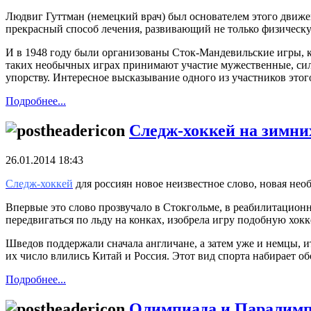
Людвиг Гуттман (немецкий врач) был основателем этого движе
прекрасный способ лечения, развивающий не только физическу
И в 1948 году были организованы Сток-Мандевильские игры, 
таких необычных играх принимают участие мужественные, сил
упорству. Интересное высказывание одного из участников этог
Подробнее...
Следж-хоккей на зимни
26.01.2014 18:43
Следж-хоккей
для россиян новое неизвестное слово, новая необ
Впервые это слово прозвучало в Стокгольме, в реабилитацио
передвигаться по льду на конках, изобрела игру подобную хокк
Шведов поддержали сначала англичане, а затем уже и немцы, и
их число влились Китай и Россия. Этот вид спорта набирает об
Подробнее...
Олимпиада и Паралимпи