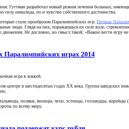
ния. Гуттман разработал новый режим лечения больных, имеющих
ю силу инвалида, но и чувство собственного достоинства.
которые стали прообразом Паралимпийских игр.
Первые Парали
ьные люди. Глядя на них, поражаешься их силе воле, стремлен
о движения. Не дословно, но смысл такой: «Важно вести игру н
х Паралимпийских играх 2014
ычная игра в хоккей.
нном центре в шестидесятых годах ХХ века. Группа шведских и
ею.
тальянцы, поляки, японцы, чехи, эстонцы, голландцы, корейцы 
ороты по всему миру.
ада поддержат курс рубля