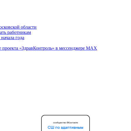
осковской области
вать работникам
 начала года
те проекта «ЗдравКонтроль» в мессенджере МАХ