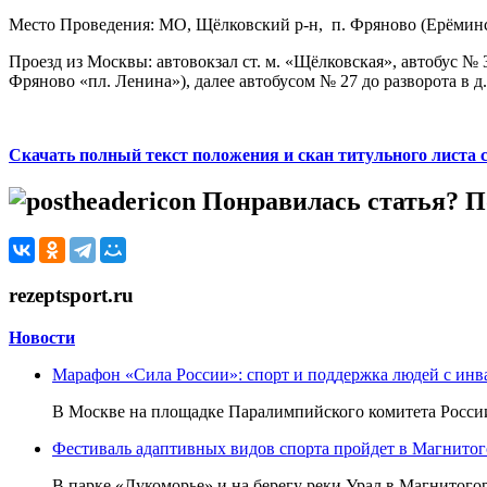
Место Проведения: МО, Щёлковский р-н, п. Фряново (Ерёминс
Проезд из Москвы: автовокзал ст. м. «Щёлковская», автобус № 
Фряново «пл. Ленина»), далее автобусом № 27 до разворота в д
Скачать полный текст положения и скан титульного листа 
Понравилась статья? По
rezeptsport.ru
Новости
Марафон «Сила России»: спорт и поддержка людей с ин
В Москве на площадке Паралимпийского комитета России
Фестиваль адаптивных видов спорта пройдет в Магнитого
В парке «Лукоморье» и на берегу реки Урал в Магнитогор