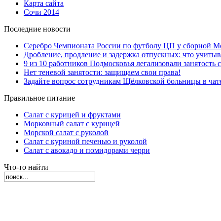
Карта сайта
Сочи 2014
Последние новости
Серебро Чемпионата России по футболу ЦП у сборной М
Дробление, продление и задержка отпускных: что учиты
9 из 10 работников Подмосковья легализовали занятость с
Нет теневой занятости: защищаем свои права!
Задайте вопрос сотрудникам Щёлковской больницы в ча
Правильное питание
Салат с курицей и фруктами
Морковный салат с курицей
Морской салат с руколой
Салат с куриной печенью и руколой
Салат с авокадо и помидорами черри
Что-то найти