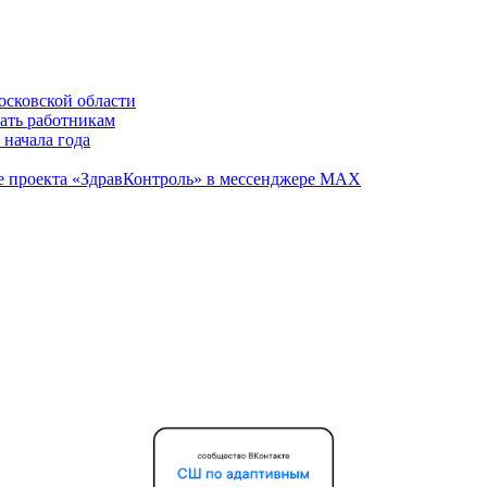
осковской области
вать работникам
 начала года
те проекта «ЗдравКонтроль» в мессенджере МАХ