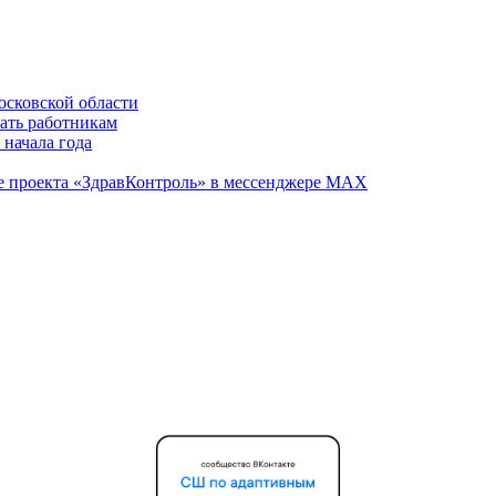
осковской области
вать работникам
 начала года
те проекта «ЗдравКонтроль» в мессенджере МАХ