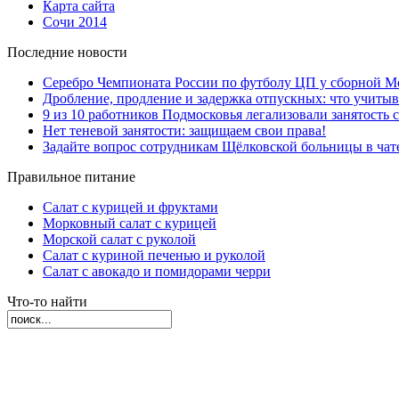
Карта сайта
Сочи 2014
Последние новости
Серебро Чемпионата России по футболу ЦП у сборной М
Дробление, продление и задержка отпускных: что учиты
9 из 10 работников Подмосковья легализовали занятость с
Нет теневой занятости: защищаем свои права!
Задайте вопрос сотрудникам Щёлковской больницы в ча
Правильное питание
Салат с курицей и фруктами
Морковный салат с курицей
Морской салат с руколой
Салат с куриной печенью и руколой
Салат с авокадо и помидорами черри
Что-то найти