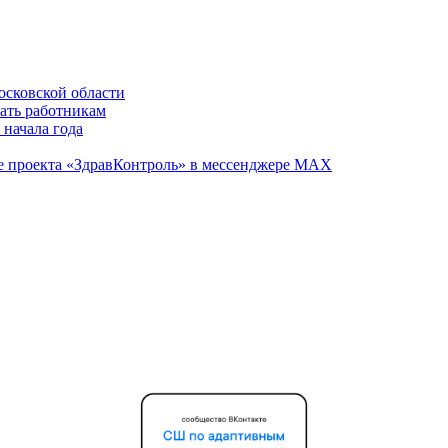
осковской области
вать работникам
 начала года
те проекта «ЗдравКонтроль» в мессенджере МАХ