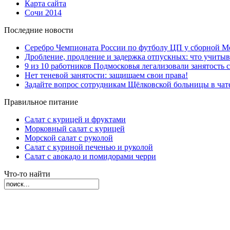
Карта сайта
Сочи 2014
Последние новости
Серебро Чемпионата России по футболу ЦП у сборной М
Дробление, продление и задержка отпускных: что учиты
9 из 10 работников Подмосковья легализовали занятость с
Нет теневой занятости: защищаем свои права!
Задайте вопрос сотрудникам Щёлковской больницы в ча
Правильное питание
Салат с курицей и фруктами
Морковный салат с курицей
Морской салат с руколой
Салат с куриной печенью и руколой
Салат с авокадо и помидорами черри
Что-то найти