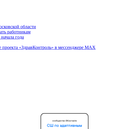
осковской области
вать работникам
 начала года
те проекта «ЗдравКонтроль» в мессенджере МАХ