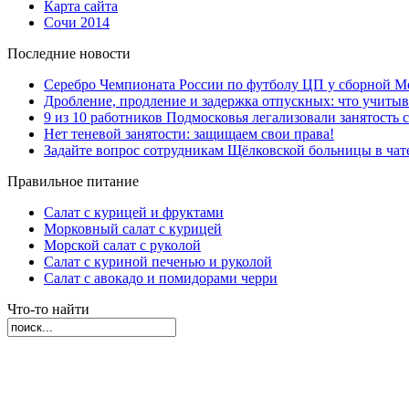
Карта сайта
Сочи 2014
Последние новости
Серебро Чемпионата России по футболу ЦП у сборной М
Дробление, продление и задержка отпускных: что учиты
9 из 10 работников Подмосковья легализовали занятость с
Нет теневой занятости: защищаем свои права!
Задайте вопрос сотрудникам Щёлковской больницы в ча
Правильное питание
Салат с курицей и фруктами
Морковный салат с курицей
Морской салат с руколой
Салат с куриной печенью и руколой
Салат с авокадо и помидорами черри
Что-то найти