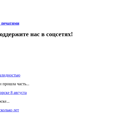
с печатями
ддержите нас в соцсетях!
валидностью
 прошла часть...
рске 8 августа
ске...
колько лет