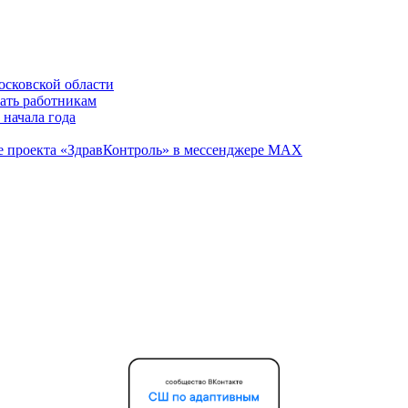
осковской области
вать работникам
 начала года
те проекта «ЗдравКонтроль» в мессенджере МАХ