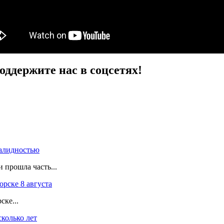
ддержите нас в соцсетях!
валидностью
 прошла часть...
рске 8 августа
ске...
колько лет