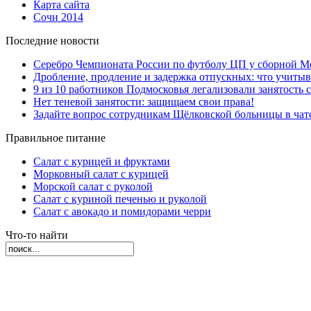
Карта сайта
Сочи 2014
Последние новости
Серебро Чемпионата России по футболу ЦП у сборной М
Дробление, продление и задержка отпускных: что учиты
9 из 10 работников Подмосковья легализовали занятость с
Нет теневой занятости: защищаем свои права!
Задайте вопрос сотрудникам Щёлковской больницы в ча
Правильное питание
Салат с курицей и фруктами
Морковный салат с курицей
Морской салат с руколой
Салат с куриной печенью и руколой
Салат с авокадо и помидорами черри
Что-то найти