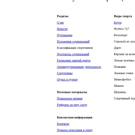
Разделы
Виды спорта
О нас
Бочча
Новости
Футбол 7х7
Публикации
Велоспорт
Положения соревнований
Стрельба из лук
Классификация спортсменов
Дартс
Протоколы соревнований
Кёрлинг на коля
Расписание занятий центра
Легкая атлетика
Антикоррупционнная
деятельность
Плавание
Спортсмены
Лыжные гонки
Отдых и туризм
Мини-футбол
Шашки
Полезные материалы
Шахматы
Правильное питание
Спортивный тур
Рефераты на тему спорт
Контактная информация
Контакты
Правила зачисления в центр