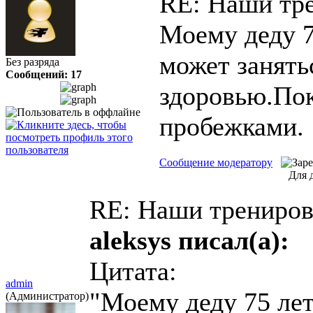
RE: Наши тр
Моему деду 7
может занять
Без разряда
Сообщений: 17
здоровью.Пок
пробежками.
Сообщение модератору
Для 
RE: Наши трениро
aleksys писал(а):
Цитата:
admin
"Моему деду 75 лет
(Администратор)