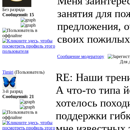
Меня заинтере
Без разряда
занятия для п
Сообщений: 15
предложения, о
своих пожилых
Сообщение модератору
Для 
Timiri
(Пользователь)
RE: Наши трен
А что-то типа й
3-й разряд
Сообщений: 21
хотелось походи
поддержки гибк
мне известных т