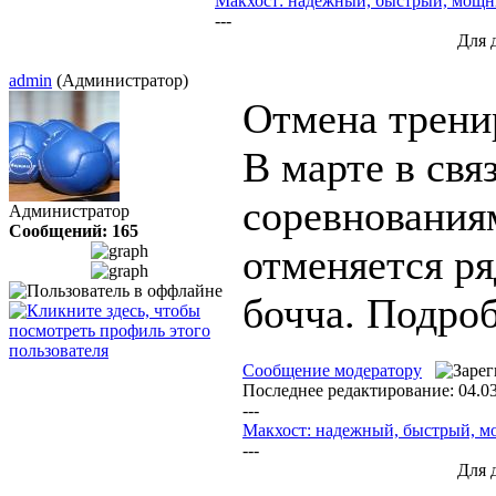
Макхост: надежный, быстрый, мощ
---
Для 
admin
(Администратор)
Отмена трен
В марте в свя
соревнования
Администратор
Сообщений: 165
отменяется ря
бочча. Подро
Сообщение модератору
Последнее редактирование: 04.03
---
Макхост: надежный, быстрый, 
---
Для 