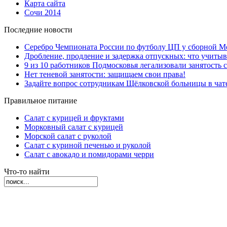
Карта сайта
Сочи 2014
Последние новости
Серебро Чемпионата России по футболу ЦП у сборной М
Дробление, продление и задержка отпускных: что учиты
9 из 10 работников Подмосковья легализовали занятость с
Нет теневой занятости: защищаем свои права!
Задайте вопрос сотрудникам Щёлковской больницы в ча
Правильное питание
Салат с курицей и фруктами
Морковный салат с курицей
Морской салат с руколой
Салат с куриной печенью и руколой
Салат с авокадо и помидорами черри
Что-то найти