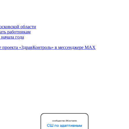
осковской области
вать работникам
 начала года
те проекта «ЗдравКонтроль» в мессенджере МАХ